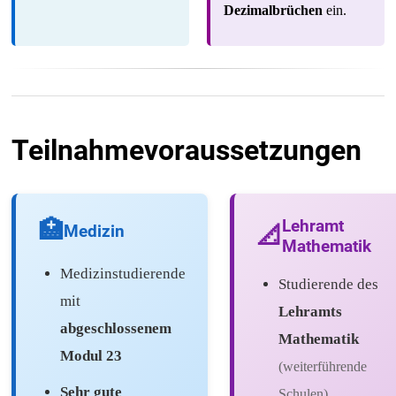
Dezimalbrüchen
ein.
Teilnahmevoraussetzungen
🏥
Lehramt
Medizin
📐
Mathematik
Medizinstudierende
Studierende des
mit
Lehramts
abgeschlossenem
Mathematik
Modul 23
(weiterführende
Sehr gute
Schulen)